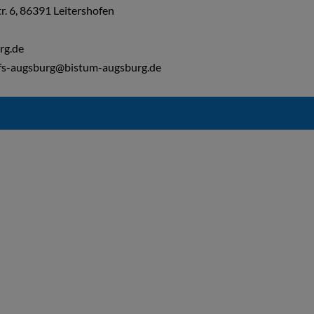
tr. 6, 86391 Leitershofen
rg.de
efs-augsburg@bistum-augsburg.de