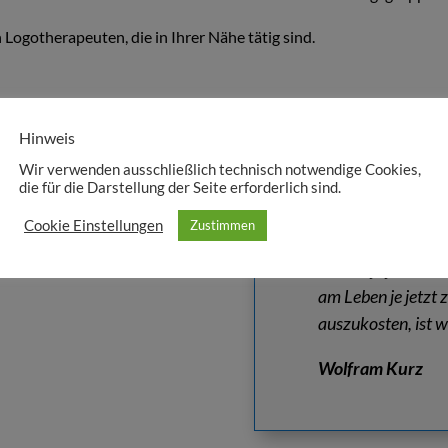
Logotherapeuten, die in Ihrer Nähe tätig sind.
Hinweis
Wir verwenden ausschließlich technisch notwendige Cookies,
die für die Darstellung der Seite erforderlich sind.
Cookie Einstellungen
Zustimmen
„Je jetzt zu leben
Lebens je jetzt zuz
am Leben je jetzt z
auszukosten, ist w
Wolfram Kurz