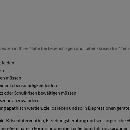
peuten in Ihrer Nähe bei Lebensfragen und Lebenskrisen für Men
t leiden
hen
igen müssen
einer Lebensmüdigkeit leiden
atz oder Schulkrisen bewältigen müssen
genszene abzuwandern
ng apathisch werden, ziellos leben und so in Depressionen gerate
ie, Krisenintervention, Erziehungsberatung und seelsorgerliche H
en-Seminare in Form sinnorientierter Selbsterfahrungsgruppen