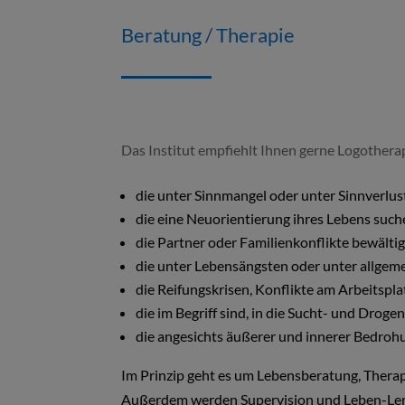
Beratung / Therapie
Das Institut empfiehlt Ihnen gerne Logothera
die unter Sinnmangel oder unter Sinnverlus
die eine Neuorientierung ihres Lebens suc
die Partner oder Familienkonflikte bewält
die unter Lebensängsten oder unter allgem
die Reifungskrisen, Konflikte am Arbeitspl
die im Begriff sind, in die Sucht- und Dro
die angesichts äußerer und innerer Bedrohu
Im Prinzip geht es um Lebensberatung, Therap
Außerdem werden Supervision und Leben-Lern