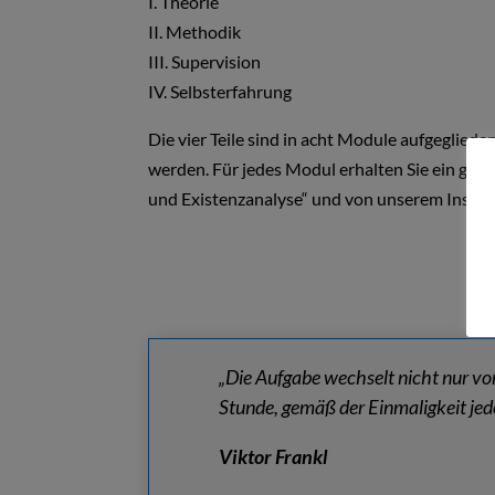
I. Theorie
II. Methodik
III. Supervision
IV. Selbsterfahrung
Die vier Teile sind in acht Module aufgeglied
werden. Für jedes Modul erhalten Sie ein ges
und Existenzanalyse“ und von unserem Institut
„
Die Aufgabe wechselt nicht nur 
Stunde,
gemäß der Einmaligkeit jede
Viktor Frankl