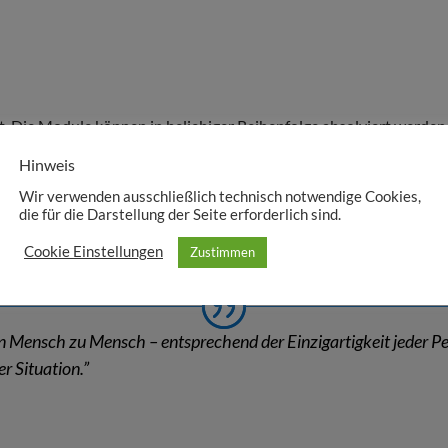
ert. Die Module können in beliebiger Reihenfolge absolviert werde
ondertes Zeugnis. Das unten abgebildete Gesamtzeugnis, das von 
Hinweis
 unterzeichnet wird, kann erhalten, wer alle acht Module absolvie
Wir verwenden ausschließlich technisch notwendige Cookies,
die für die Darstellung der Seite erforderlich sind.
Cookie Einstellungen
Zustimmen
von Mensch zu Mensch
– entsprechend der Einzigartigkeit jeder P
r Situation.
”