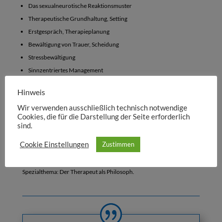
Das sexualneurotische Reaktionsmuster
Therapeutische Grundhaltung, Setting
Erstgespräch, Therapieplanung
Bewältigung von Trauer, Scheidung
Stressbewältigung
Sinnzentriertes Management
Logotherapeutische Imagination
Hinweis
Arbeit mit Bildern
Wir verwenden ausschließlich technisch notwendige
Empirische Psychotherapie-Forschung 1
Cookies, die für die Darstellung der Seite erforderlich
Das philosophische Gespräch im Zusammenhang der
sind.
Logotherapie
Cookie Einstellungen
Zustimmen
Gesprächstechnik III
: Paradoxe Intention, Dereflexion,
Einstellungsmodulation, hypnotherapeutische Intervention
Spezialthema: Der Therapeut als Philosoph.