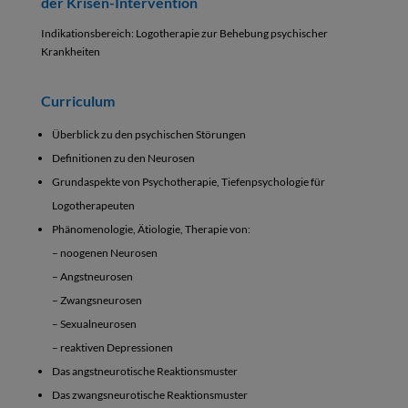
der Krisen-Intervention
Indikationsbereich: Logotherapie zur Behebung psychischer
Krankheiten
Curriculum
Überblick zu den psychischen Störungen
Definitionen zu den Neurosen
Grundaspekte von Psychotherapie, Tiefenpsychologie für
Logotherapeuten
Phänomenologie, Ätiologie, Therapie von:
– noogenen Neurosen
– Angstneurosen
– Zwangsneurosen
– Sexualneurosen
– reaktiven Depressionen
Das angstneurotische Reaktionsmuster
Das zwangsneurotische Reaktionsmuster