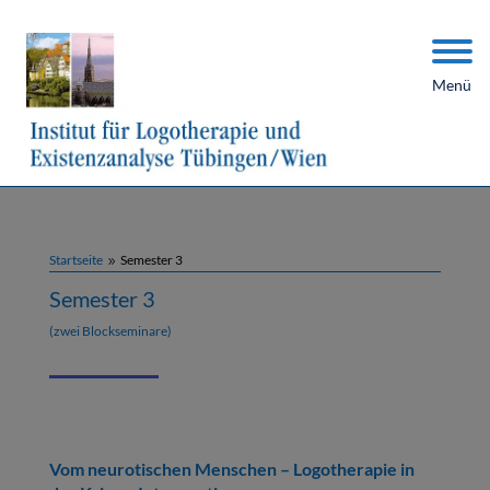
Menü
Startseite
Semester 3
9
Semester 3
(zwei Blockseminare)
Vom neurotischen Menschen – Logotherapie in