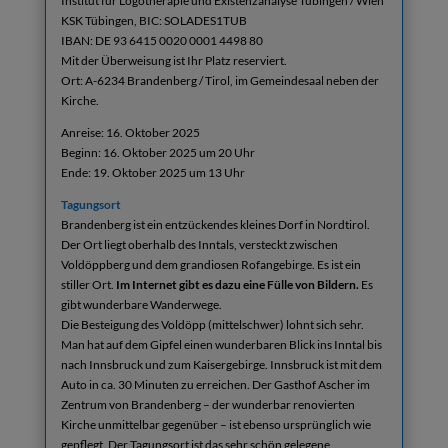
Institut für Logotherapie und Existenzanalyse Tübingen / Wien
KSK Tübingen, BIC: SOLADES1TUB
IBAN: DE 93 6415 0020 0001 4498 80
Mit der Überweisung ist Ihr Platz reserviert.
Ort: A-6234 Brandenberg / Tirol, im Gemeindesaal neben der
Kirche.
Anreise: 16. Oktober 2025
Beginn: 16. Oktober 2025 um 20 Uhr
Ende: 19. Oktober 2025 um 13 Uhr
Tagungsort
Brandenberg ist ein entzückendes kleines Dorf in Nordtirol.
Der Ort liegt oberhalb des Inntals, versteckt zwischen
Voldöppberg und dem grandiosen Rofangebirge. Es ist ein
stiller Ort.
Im Internet gibt es dazu eine Fülle von Bildern.
Es
gibt wunderbare Wanderwege.
Die Besteigung des Voldöpp (mittelschwer) lohnt sich sehr.
Man hat auf dem Gipfel einen wunderbaren Blick ins Inntal bis
nach Innsbruck und zum Kaisergebirge. Innsbruck ist mit dem
Auto in ca. 30 Minuten zu erreichen. Der Gasthof Ascher im
Zentrum von Brandenberg – der wunderbar renovierten
Kirche unmittelbar gegenüber – ist ebenso ursprünglich wie
gepflegt. Der Tagungsort ist das sehr schön gelegene