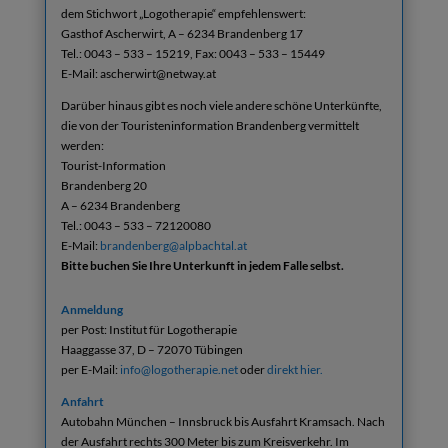
dem Stichwort „Logotherapie“ empfehlenswert:
Gasthof Ascherwirt, A – 6234 Brandenberg 17
Tel.: 0043 – 533 – 15219, Fax: 0043 – 533 – 15449
E-Mail: ascherwirt@netway.at
Darüber hinaus gibt es noch viele andere schöne Unterkünfte,
die von der Touristeninformation Brandenberg vermittelt
werden:
Tourist-Information
Brandenberg 20
A – 6234 Brandenberg
Tel.: 0043 – 533 – 72120080
E-Mail:
brandenberg@alpbachtal.at
Bitte buchen Sie Ihre Unterkunft in jedem Falle selbst.
Anmeldung
per Post: Institut für Logotherapie
Haaggasse 37, D – 72070 Tübingen
per E-Mail:
info@logotherapie.net
oder
direkt hier.
Anfahrt
Autobahn München – Innsbruck bis Ausfahrt Kramsach. Nach
der Ausfahrt rechts 300 Meter bis zum Kreisverkehr. Im