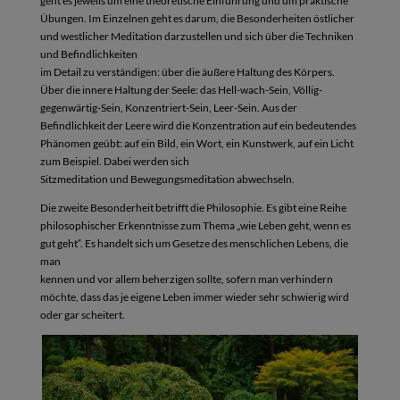
geht es jeweils um eine theoretische Einführung und um praktische
Übungen. Im Einzelnen geht es darum, die Besonderheiten östlicher
und westlicher Meditation darzustellen und sich über die Techniken
und Befindlichkeiten
im Detail zu verständigen: über die äußere Haltung des Körpers.
Über die innere Haltung der Seele: das Hell-wach-Sein, Völlig-
gegenwärtig-Sein, Konzentriert-Sein, Leer-Sein. Aus der
Befindlichkeit der Leere wird die Konzentration auf ein bedeutendes
Phänomen geübt: auf ein Bild, ein Wort, ein Kunstwerk, auf ein Licht
zum Beispiel. Dabei werden sich
Sitzmeditation und Bewegungsmeditation abwechseln.
Die zweite Besonderheit betrifft die Philosophie. Es gibt eine Reihe
philosophischer Erkenntnisse zum Thema „wie Leben geht, wenn es
gut geht“. Es handelt sich um Gesetze des menschlichen Lebens, die
man
kennen und vor allem beherzigen sollte, sofern man verhindern
möchte, dass das je eigene Leben immer wieder sehr schwierig wird
oder gar scheitert.