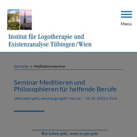
Menü
Startseite
Meditationsseminar
9
Seminar Meditieren und
Philosophieren für helfende Berufe
„Wie Leben geht, wenn es gut geht“ vom 16. – 19. 10. 2025 in Tirol