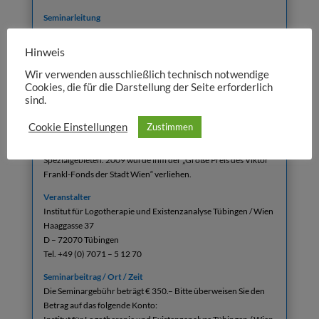
Seminarleitung
Univ.-Prof. Dr. Wolfram Kurz hatte den Lehrstuhl für
Praktische Theologie / Religionspädagogik an der Universität
Hinweis
Gießen inne. Er ist Leiter des Istituts für Logotherapie und
Wir verwenden ausschließlich technisch notwendige
Existenzanalyse Tübingen / Wien. Im Rahmen seiner Habil.-
Cookies, die für die Darstellung der Seite erforderlich
Schrift stellte er die Bedeutung
sind.
der Logotherapie für die Praktische Theologie heraus. Seine
wissenschaftlichen Arbeiten bewegen sich auf der Grenze von
Cookie Einstellungen
Zustimmen
Theologie, Philosophie und Psychotherapiewissenschaft.
Meditation – praktisch und theoretisch – zählt zu seinen
Spezialgebieten. 2009 wurde ihm der „Große Preis des Viktor
Frankl-Fonds der Stadt Wien“ verliehen.
Veranstalter
Institut für Logotherapie und Existenzanalyse Tübingen / Wien
Haaggasse 37
D – 72070 Tübingen
Tel. +49 (0) 7071 – 5 12 70
Seminarbeitrag / Ort / Zeit
Die Seminargebühr beträgt € 350.– Bitte überweisen Sie den
Betrag auf das folgende Konto: