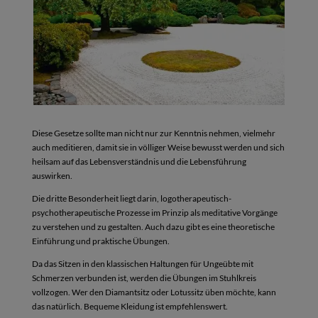
Diese Gesetze sollte man nicht nur zur Kenntnis nehmen, vielmehr
auch meditieren, damit sie in völliger Weise bewusst werden und sich
heilsam auf das Lebensverständnis und die Lebensführung
auswirken.
Die dritte Besonderheit liegt darin, logotherapeutisch-
psychotherapeutische Prozesse im Prinzip als meditative Vorgänge
zu verstehen und zu gestalten. Auch dazu gibt es eine theoretische
Einführung und praktische Übungen.
Da das Sitzen in den klassischen Haltungen für Ungeübte mit
Schmerzen verbunden ist, werden die Übungen im Stuhlkreis
vollzogen. Wer den Diamantsitz oder Lotussitz üben möchte, kann
das natürlich. Bequeme Kleidung ist empfehlenswert.