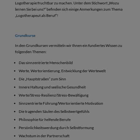
Logotherapie fruchtbar zu machen. Unter dem Stichwort „Wozu
lernen Sie bei uns?“ befinden sich einige Anmerkungen zum Thema
„Logotherapeut als Beruf“!
Grundkurse
In den Grundkursen vermitteln wir Ihnen ein fundiertes Wissen zu
folgenden Themen:
Das sinnzentrierte Menschenbild
Werte, Wertorientierung, Entwicklung der Wertewelt
Die „Hauptstraßen“ zum Sinn
Innere Haltung und seelische Gesundheit
Werte/Stress-Resilienz/Stress-Bewältigung
Sinnzentrierte Führung/Wertorientierte Motivation
Die tragenden Säulen des Selbstwertgefühls
Philosophie für helfende Berufe
Persönlichkeitswerdung durch Selbstformung
Wachstum in der Partnerschaft