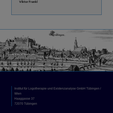
Viktor Frankl
Institut für Logotherapie und Existenzanalyse GmbH Tübingen /
Wien
Haaggasse 37
72070 Tübingen