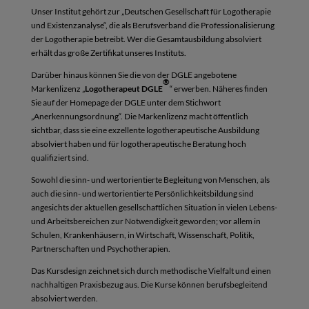
Unser Institut gehört zur „Deutschen Gesellschaft
für Logotherapie
und Existenzanalyse“, die als
Berufsverband die Professionalisierung
der Logo
therapie betreibt.
Wer die Gesamtausbildung absolviert
erhält das
große Zertifikat unse
res Instituts.
Darüber hinaus können Sie die von der DGLE an
gebotene
®
Markenlizenz
„
Logotherapeut DGLE
“
erwerben. Näheres finden
Sie auf der Homepage der DGLE unter dem Stichwort
„Anerkennungsordnung“. Die Markenlizenz macht öffentlich
sichtbar, dass
sie eine exzellente logotherapeutische Ausbildung
absolviert haben und für logotherapeutische Be
ratung hoch
qualifiziert sind.
Sowohl die sinn- und wertorientierte Begleitung
von Menschen, als
auch die sinn- und wertorien
tierte Persönlichkeitsbildung sind
angesichts der
aktuellen gesellschaftlichen Situation in vielen
Lebens-
und Arbeitsbereichen zur Notwendigkeit
geworden; vor allem in
Schulen, Krankenhäusern,
in Wirtschaft, Wissenschaft, Politik,
Partnerschaf
ten und Psychotherapien.
Das Kursdesign zeichnet sich durch methodische
Vielfalt und einen
nachhaltigen Praxisbezug aus.
Die Kurse können berufsbegleitend
absolviert
werden.