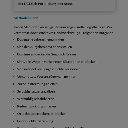
der DGLE als Fortbildung anerkannt.
Methodenkurse
In den Methodenkursen geht es um angewandte Logotherapie. Wir
vermitteln Ihnen effektives Handwerkszeug zu folgenden Aufgaben:
Das eigene Lebensthema finden
Sich den Aufgaben des Lebens stellen
Das Sinn entdeckende Gespräch führen
Sinnvolle Wege in verfahrenen Situationen entdecken
Sich mit der Familiengeschichte versöhnen
Verschüttete Wesenszüge wahrnehmen
Zur Selbstformung anleiten
Selbstdistanzierung üben
Wertfühligkeit aktivieren
Reifeentwicklung anregen
Orte des guten Lebens entdecken
Persönlichkeitsstärkung