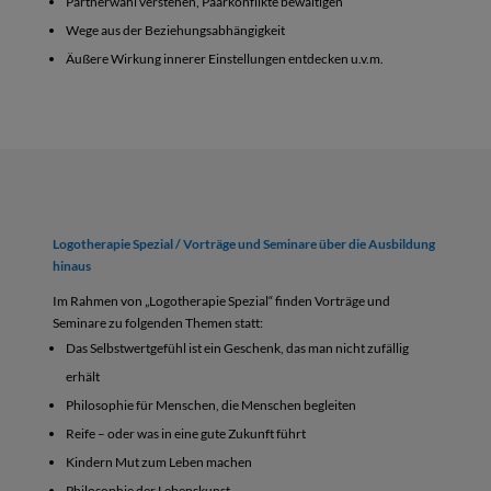
Partnerwahl verstehen, Paarkonflikte bewältigen
Wege aus der Beziehungsabhängigkeit
Äußere Wirkung innerer Einstellungen entdecken u.v.m.
Logotherapie Spezial / Vorträge und Seminare über die Ausbildung
hinaus
Im Rahmen von „Logotherapie Spezial“ finden Vorträge und
Seminare zu folgenden Themen statt:
Das Selbstwertgefühl ist ein Geschenk, das man nicht zufällig
erhält
Philosophie für Menschen, die Menschen begleiten
Reife – oder was in eine gute Zukunft führt
Kindern Mut zum Leben machen
Philosophie der Lebenskunst