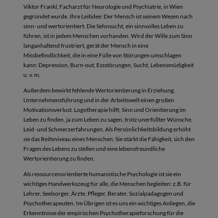
Viktor Frankl, Facharzt für Neurologie und Psychiatrie, in Wien
gegründet wurde. Ihre Leitidee: Der Mensch ist seinem Wesen nach
sinn- und wertorientiert. Die Sehnsucht, ein sinnvolles Leben zu
führen, ist in jedem Menschen vorhanden. Wird der Wille zum Sinn
langanhaltend frustriert, gerät der Mensch in eine
Missbefindlichkeit, die in eine Fülle von Störungen umschlagen
kann: Depression, Burn-out, Essstörungen, Sucht, Lebensmüdigkeit
u. v. m.
Außerdem bewirkt fehlende Wertorientierung in Erziehung,
Unternehmensführung und in der Arbeitswelt einen großen
Motivationsverlust. Logotherapie hilft, Sinn und Orientierung im
Leben zu finden, ja zum Leben zu sagen, trotz unerfüllter Wünsche,
Leid- und Schmerzerfahrungen. Als Persönlichkeitsbildung erhöht
sie das Reifeniveau eines Menschen. Sie stärkt die Fähigkeit, sich den
Fragen des Lebens zu stellen und eine lebensfreundliche
Wertorientierung zu finden.
Als ressourcenorientierte humanistische Psychologie ist sie ein
wichtiges Handwerkszeug für alle, die Menschen begleiten: z.B. für
Lehrer, Seelsorger, Ärzte, Pfleger, Berater, Sozialpädagogen und
Psychotherapeuten. Im Übrigen ist es uns ein wichtiges Anliegen, die
Erkenntnisse der empirischen Psychotherapieforschung für die