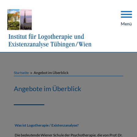
Menü
Startseite
Angebot im Überblick
9
Angebote im Überblick
Was ist Logotherapie / Existenzanalyse?
Die bedeutende Wiener Schule der Psychotherapie, die von Prof. Dr.