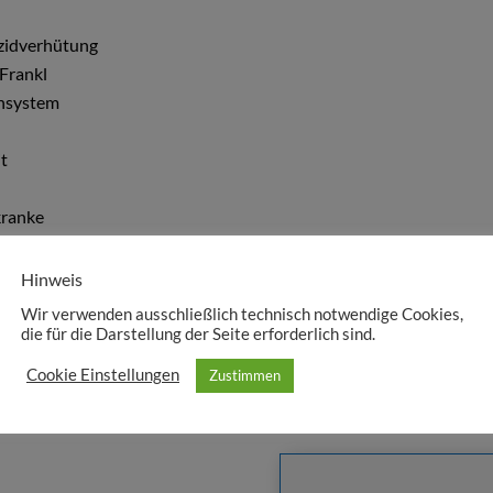
izidverhütung
Frankl
nsystem
t
kranke
Hinweis
n, personenzentrierte Gesprächsführung
Wir verwenden ausschließlich technisch notwendige Cookies,
e Religionspädagogik.
die für die Darstellung der Seite erforderlich sind.
Cookie Einstellungen
Zustimmen