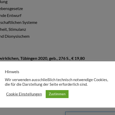
klung
Lebensgesetze
ende Entwurf
schaftlichen Systeme
hheit, Stimulanz
 und Dionysischem
irklichen, Tübingen 2020, geb., 276 S., € 19,80
Hinweis
Wir verwenden ausschließlich technisch notwendige Cookies,
die für die Darstellung der Seite erforderlich sind.
Cookie Einstellungen
Zustimmen