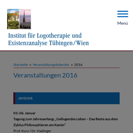
Menü
Startseite
Veranstaltungskalender
2016
9
9
Veranstaltungen 2016
JANUAR
03.-06. Januar
Tagung zum Jahresanfang: „Gelingendes Leben – Das Beste aus dem
Zyklus Philosophieren am Kamin“
Prof. Kurz / Dr. Hadinger