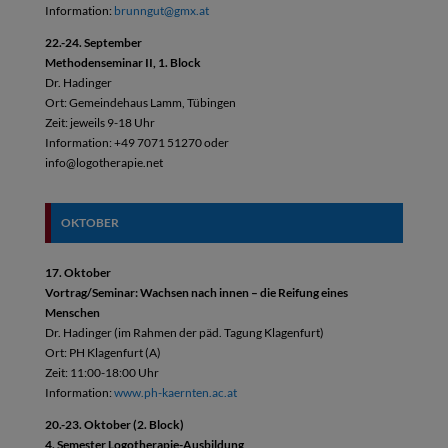
Information:
brunngut@gmx.at
22.-24. September
Methodenseminar II, 1. Block
Dr. Hadinger
Ort: Gemeindehaus Lamm, Tübingen
Zeit: jeweils 9-18 Uhr
Information: +49 7071 51270 oder
info@logotherapie.net
OKTOBER
17. Oktober
Vortrag/Seminar: Wachsen nach innen – die Reifung eines
Menschen
Dr. Hadinger (im Rahmen der päd. Tagung Klagenfurt)
Ort: PH Klagenfurt (A)
Zeit: 11:00-18:00 Uhr
Information:
www.ph-kaernten.ac.at
20.-23. Oktober (2. Block)
4. Semester Logotherapie-Ausbildung