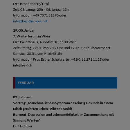
Ort: Brandenberg/Tirol
Zeit: 03. Januar 20h – 06. Januar 13h
Information: +49 7071 51270 oder
info@logotherapie.net
29.-30. Januar
7. Winterforum in Wien
Ort: Pallottihaus, Auhofstr. 10, 1130 Wien
Zeit: Freitag, 29.01. von 9-17 Uhr und 17:45-19:15 Theatersport
Samstag, 30.01. von 9-16:45 Uhr
Information: Frau Esther Schwarz, tel. +41(0)61 271 11 28 oder
info@i-s-f.ch
FEBRUAR
02. Februar
Vortrag: „Manchmal ist das Symptom das einzig Gesunde in einem
falsch geführten Leben (Viktor Frankl) –
Burnout, Depression und Lebensmüdigkeit im Zusammenhang mit
Sinn und Werten“
Dr. Hadinger