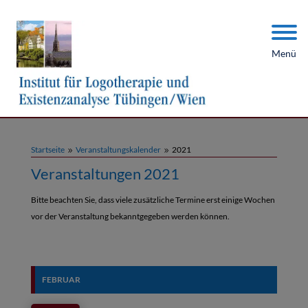
Menü
Startseite
Veranstaltungskalender
2021
9
9
Veranstaltungen 2021
Bitte beachten Sie, dass viele zusätzliche Termine erst einige Wochen
vor der Veranstaltung bekanntgegeben werden können.
FEBRUAR