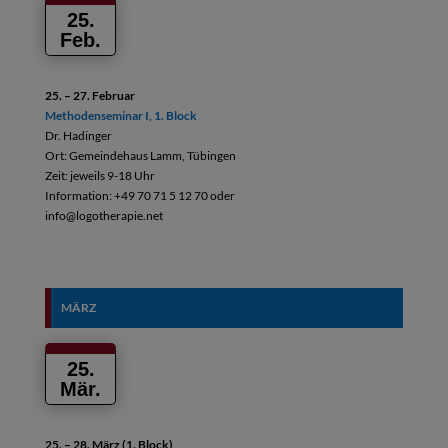
25.
Feb.
25. – 27. Februar
Methodenseminar I, 1. Block
Dr. Hadinger
Ort: Gemeindehaus Lamm, Tübingen
Zeit: jeweils 9-18 Uhr
Information: +49 70 71 5 12 70 oder
info@logotherapie.net
MÄRZ
25.
Mär.
25. – 28. März (1. Block)