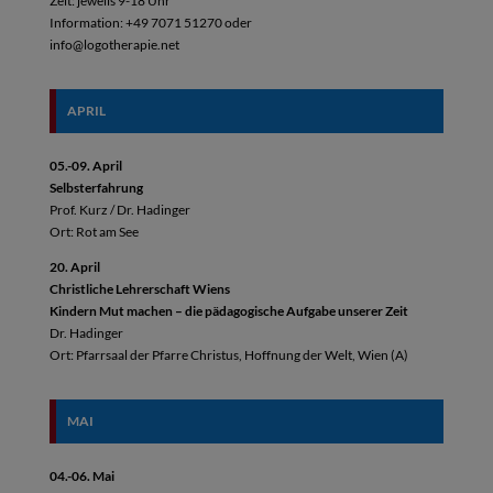
Zeit: jeweils 9-18 Uhr
Information: +49 7071 51270 oder
info@logotherapie.net
APRIL
05.-09. April
Selbsterfahrung
Prof. Kurz / Dr. Hadinger
Ort: Rot am See
20. April
Christliche Lehrerschaft Wiens
Kindern Mut machen – die pädagogische Aufgabe unserer Zeit
Dr. Hadinger
Ort: Pfarrsaal der Pfarre Christus, Hoffnung der Welt, Wien (A)
MAI
04.-06. Mai