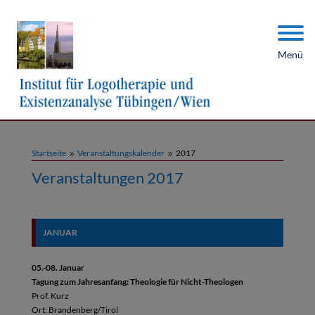
Menü
Startseite
Veranstaltungskalender
2017
9
9
Veranstaltungen 2017
JANUAR
05.-08. Januar
Tagung zum Jahresanfang: Theologie für Nicht-Theologen
Prof. Kurz
Ort: Brandenberg/Tirol