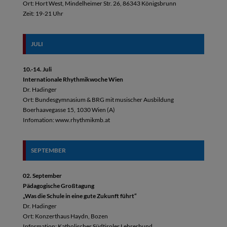
Ort: Hort West, Mindelheimer Str. 26, 86343 Königsbrunn
Zeit: 19-21 Uhr
JULI
10.-14. Juli
Internationale Rhythmikwoche Wien
Dr. Hadinger
Ort: Bundesgymnasium & BRG mit musischer Ausbildung
Boerhaavegasse 15, 1030 Wien (A)
Infomation: www.rhythmikmb.at
SEPTEMBER
02. September
Pädagogische Großtagung
„Was die Schule in eine gute Zukunft führt“
Dr. Hadinger
Ort: Konzerthaus Haydn, Bozen
Information: Katholischer Südtiroler Lehrerbund