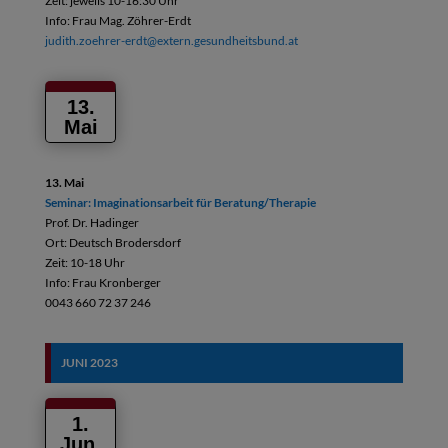
Zeit: jeweils 10-16:30 Uhr
Info: Frau Mag. Zöhrer-Erdt
judith.zoehrer-erdt@extern.gesundheitsbund.at
13.
Mai
13. Mai
Seminar: Imaginationsarbeit für Beratung/Therapie
Prof. Dr. Hadinger
Ort: Deutsch Brodersdorf
Zeit: 10-18 Uhr
Info: Frau Kronberger
0043 660 72 37 246
JUNI
2023
1.
Jun.