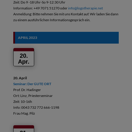
Zeit: Do 9 -18 Uhr-So 9-12:30 Uhr
Information: +49 7071 51270 oder
info@logotherapie.net
Anmeldung: Bitte nehmen Sie mit uns Kontakt auf. Wir laden Sie dann
zu einem ausführlichen Informationsgespräch ein.
APRIL 2023
20.
Apr.
20. April
Seminar: Der GUTE ORT
Prof. Dr. Hadinger
Ort: Linz, Priesterseminar
Zeit: 10-16h
Info: 0043 732 772 666-1198
Frau Mag. Pilz