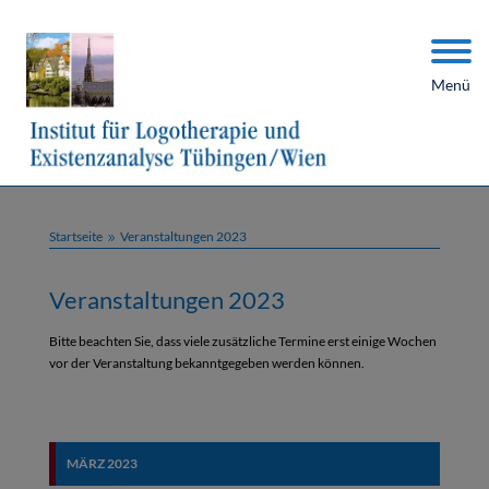
Menü
Startseite
Veranstaltungen 2023
9
Veranstaltungen 2023
Bitte beachten Sie, dass viele zusätzliche Termine erst einige Wochen
vor der Veranstaltung bekanntgegeben werden können.
MÄRZ 2023