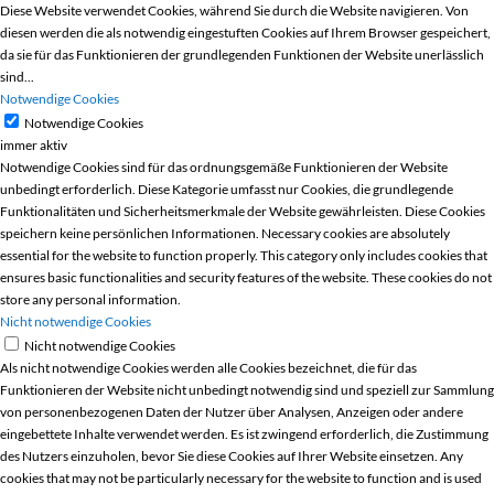
Diese Website verwendet Cookies, während Sie durch die Website navigieren. Von
diesen werden die als notwendig eingestuften Cookies auf Ihrem Browser gespeichert,
da sie für das Funktionieren der grundlegenden Funktionen der Website unerlässlich
sind
...
Notwendige Cookies
Notwendige Cookies
immer aktiv
Notwendige Cookies sind für das ordnungsgemäße Funktionieren der Website
unbedingt erforderlich. Diese Kategorie umfasst nur Cookies, die grundlegende
Funktionalitäten und Sicherheitsmerkmale der Website gewährleisten. Diese Cookies
speichern keine persönlichen Informationen. Necessary cookies are absolutely
essential for the website to function properly. This category only includes cookies that
ensures basic functionalities and security features of the website. These cookies do not
store any personal information.
Nicht notwendige Cookies
Nicht notwendige Cookies
Als nicht notwendige Cookies werden alle Cookies bezeichnet, die für das
Funktionieren der Website nicht unbedingt notwendig sind und speziell zur Sammlung
von personenbezogenen Daten der Nutzer über Analysen, Anzeigen oder andere
eingebettete Inhalte verwendet werden. Es ist zwingend erforderlich, die Zustimmung
des Nutzers einzuholen, bevor Sie diese Cookies auf Ihrer Website einsetzen. Any
cookies that may not be particularly necessary for the website to function and is used