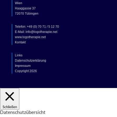
Wir verwenden ausschließlich technisch notwendige Cookies, die für die
Wien
Darstellung der Seite erforderlich sind.
Haaggasse 37
Cookie Einstellungen
Zustimmen
72070 Tübingen
Telefon: +49 (0) 70 71 / 5 12 70
E-Mail: info@logotherapie.net
www.logotherapie.net
Kontakt
Links
Datenschutzerklärung
Impressum
Copyright 2026
Schließen
Datenschutzübersicht