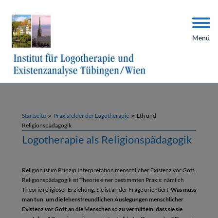
Menü
Startseite
Praxisfelder der Logotherapie
Lth und
9
9
Religionspädagogik
Logotherapie als Religionspädagogik
Religion ist im Prinzip Interpretation menschlicher Existenz vor Gott.
Religionspädagogik ist Theorie einer bestimmten Praxis: nämlich
Theorie religiöser Erziehung. Sie ist an der Frage orientiert:
Was muss
man tun, um die lebensfreundlichen Auslegungen menschlicher
Existenz vor Gott an die Menschen so zu vermitteln, dass sie sie