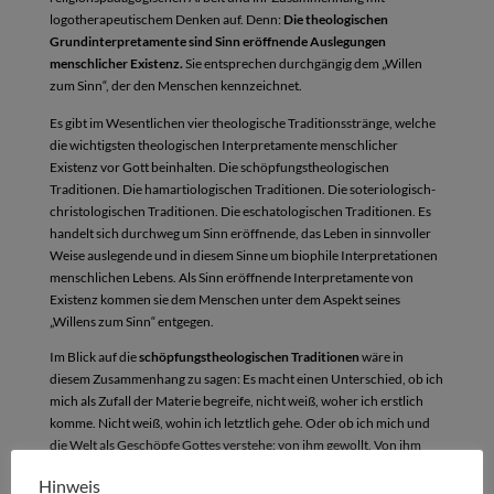
logotherapeutischem Denken auf. Denn:
Die theologischen
Grundinterpretamente sind Sinn eröffnende Auslegungen
menschlicher Existenz.
Sie entsprechen durchgängig dem „Willen
zum Sinn“, der den Menschen kennzeichnet.
Es gibt im Wesentlichen vier theologische Traditionsstränge, welche
die wichtigsten theologischen Interpretamente menschlicher
Existenz vor Gott beinhalten. Die schöpfungstheologischen
Traditionen. Die hamartiologischen Traditionen. Die soteriologisch-
christologischen Traditionen. Die eschatologischen Traditionen. Es
handelt sich durchweg um Sinn eröffnende, das Leben in sinnvoller
Weise auslegende und in diesem Sinne um biophile Interpretationen
menschlichen Lebens. Als Sinn eröffnende Interpretamente von
Existenz kommen sie dem Menschen unter dem Aspekt seines
„Willens zum Sinn“ entgegen.
Im Blick auf die
schöpfungstheologischen Traditionen
wäre in
diesem Zusammenhang zu sagen: Es macht einen Unterschied, ob ich
mich als Zufall der Materie begreife, nicht weiß, woher ich erstlich
komme. Nicht weiß, wohin ich letztlich gehe. Oder ob ich mich und
die Welt als Geschöpfe Gottes verstehe: von ihm gewollt. Von ihm
geliebt. Dazu bestimmt, Ebenbild Gottes zu sein.
Hinweis