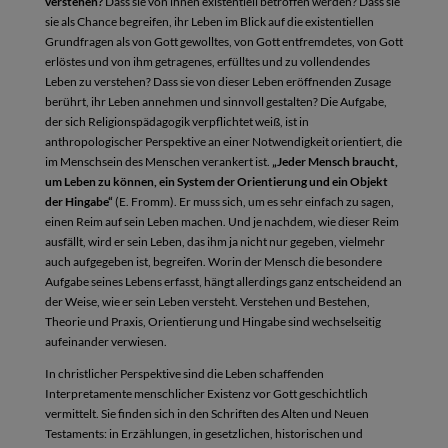
verstehen?
Dass sie von ihnen existentiell betroffen werden? Dass sie
sie als Chance begreifen, ihr Leben im Blick auf die existentiellen
Grundfragen als von Gott gewolltes, von Gott entfremdetes, von Gott
erlöstes und von ihm getragenes, erfülltes und zu vollendendes
Leben zu verstehen? Dass sie von dieser Leben eröffnenden Zusage
berührt, ihr Leben annehmen und sinnvoll gestalten? Die Aufgabe,
der sich Religionspädagogik verpflichtet weiß, ist in
anthropologischer Perspektive an einer Notwendigkeit orientiert, die
im Menschsein des Menschen verankert ist.
„Jeder Mensch braucht,
um Leben zu können, ein System der Orientierung und ein Objekt
der Hingabe“
(E. Fromm). Er muss sich, um es sehr einfach zu sagen,
einen Reim auf sein Leben machen. Und je nachdem, wie dieser Reim
ausfällt, wird er sein Leben, das ihm ja nicht nur gegeben, vielmehr
auch aufgegeben ist, begreifen. Worin der Mensch die besondere
Aufgabe seines Lebens erfasst, hängt allerdings ganz entscheidend an
der Weise, wie er sein Leben versteht. Verstehen und Bestehen,
Theorie und Praxis, Orientierung und Hingabe sind wechselseitig
aufeinander verwiesen.
In christlicher Perspektive sind die Leben schaffenden
Interpretamente menschlicher Existenz vor Gott geschichtlich
vermittelt. Sie finden sich in den Schriften des Alten und Neuen
Testaments: in Erzählungen, in gesetzlichen, historischen und