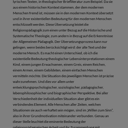
lyrischen Texten, in theologischer Briefliteratur zum Beispiel. Da sie
aus einem historischen Kontext stammen, der dem modernen
Menschen fremd ist, müssen sie in den modernen Kontext übersetzt
und in ihrer existentiellen Bedeutung für den modernen Menschen
entschlüsselt werden. Diese Übersetzung leistet die
Religionspädagogik zum einen unter Bezug auf die Historische und
Systematische Theologie, zum andern in Bezug auf die Erkenntnisse
der Allgemeinen Pädagogik. Der Übersetzungsprozess kann nur
gelingen, wenn beides berücksichtigt wird: der alte Text und der
moderne Mensch. Es macht einen Unterschied, ob ich die
existentielle Bedeutung theologischer Lebensinterpretationen einem
Kind, einem jungen Erwachsenen, einem Greis, einem Reichen,
einem Armen, einem Gebildeten, einem einfachen Menschen
vermitteln möchte. Die Situation des jeweiligen Menschen ist präzise
wahrzunehmen. Und dies vor allem unter
entwicklungspsychologischer, soziologischer, pädagogischer,
lebensphilosophischer und biographischer Perspektive. Bei aller
Verschiedenheit der individuellen Situation aber gibt es ein
verbindendes Element. Alle Menschen aller Zeiten, welchen
Situationen sie auch verhaftet sein mögen, sind im „Willen zum Sinn“,
also in ihrer Grundmotivation miteinander verbunden. Genau an
dieser Stelle leuchtet die eminente Bedeutung der
religionspädagogischen Arbeit und ihr Zusammenhang mit