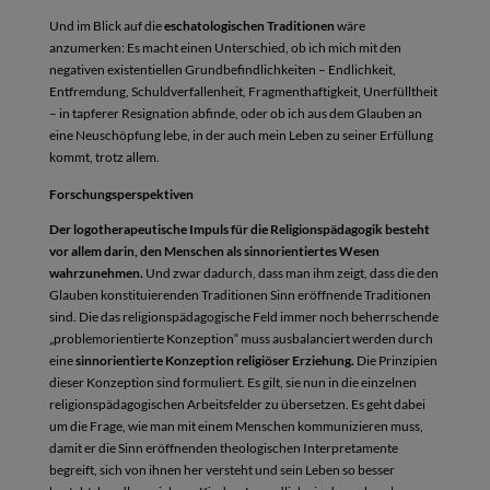
Und im Blick auf die
eschatologischen Traditionen
wäre
anzumerken: Es macht einen Unterschied, ob ich mich mit den
negativen existentiellen Grundbefindlichkeiten – Endlichkeit,
Entfremdung, Schuldverfallenheit, Fragmenthaftigkeit, Unerfülltheit
– in tapferer Resignation abfinde, oder ob ich aus dem Glauben an
eine Neuschöpfung lebe, in der auch mein Leben zu seiner Erfüllung
kommt, trotz allem.
Forschungsperspektiven
Der logotherapeutische Impuls für die Religionspädagogik besteht
vor allem darin, den Menschen als sinnorientiertes Wesen
wahrzunehmen.
Und zwar dadurch, dass man ihm zeigt, dass die den
Glauben konstituierenden Traditionen Sinn eröffnende Traditionen
sind. Die das religionspädagogische Feld immer noch beherrschende
„problemorientierte Konzeption“ muss ausbalanciert werden durch
eine
sinnorientierte Konzeption religiöser Erziehung.
Die Prinzipien
dieser Konzeption sind formuliert. Es gilt, sie nun in die einzelnen
religionspädagogischen Arbeitsfelder zu übersetzen. Es geht dabei
um die Frage, wie man mit einem Menschen kommunizieren muss,
damit er die Sinn eröffnenden theologischen Interpretamente
begreift, sich von ihnen her versteht und sein Leben so besser