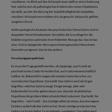
resultieren. Im Blick auf den Schizophrenen stellt er eine Ichstörung
fest, welche sich als pathologisches Erlebnis des reinen Objektseins
darstellt, aus der die Störung der Subjekthaftigkeit des Subjektes
resultiert: Schizophrene erleben sich als gesucht, belauscht, gefilmt,
ausgehorcht usf.
Anthropologische Analysen des psychotischen Menschseins sind in
doppelter Hinsicht bedeutsam: Sie stellen die Grundlage für die
Etablierung eines optimalen Arzt-Patienten-Bezugs dar. Das ist das
eine. Und im Spiegel der Störung erscheint gesundes Menschsein
besonders prägnant. Das ist das andere.
Forschungsperspektiven
Es muss die Frage gestellt werden, ob dasjenige, was Frankl als
psychiatrisches Credo formuliert hat, auch naturwissenschaftlich
haltbar ist. Bekanntlich neigen die meisten Gehirnforscher zur
monistischen Hypothese. Das heißt: Das Gehirn wird als Organ
begriffen, welches Geist erzeugt. Einige wenige, aber sehr
bedeutende Forscher gehen davon aus, dass der dualistischen
Hypothese die größere Wahrscheinlichkeit zukommt. Das heißt: Sie
begreifen – wie Frankl – das Geistige selbst als etwas, das eine eigene
Existenz außerhalb des Gehirns hat. Ihnen zufolge produziert das
Gehirn nicht das Selbst. Es ist vielmehr umgekehrt: Das Selbst wird