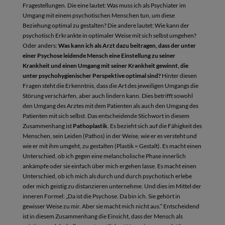
Fragestellungen. Die eine lautet: Was muss ich als Psychiater im
Umgang mit einem psychotischen Menschen tun, um diese
Beziehung optimal zu gestalten? Die andere lautet: Wie kann der
psychotisch Erkrankte in optimaler Weise mit sich selbst umgehen?
Oder anders:
Was kann ich als Arzt dazu beitragen, dass der unter
einer Psychose leidende Mensch eine Einstellung zu seiner
Krankheit und einen Umgang mit seiner Krankheit gewinnt, die
unter psychohygienischer Perspektive optimal sind?
Hinter diesen
Fragen steht die Erkenntnis, dass die Art des jeweiligen Umgangs die
Störung verschärfen, aber auch lindern kann. Dies betrifft sowohl
den Umgang des Arztes mit dem Patienten als auch den Umgang des
Patienten mit sich selbst. Das entscheidende Stichwort in diesem
Zusammenhang ist
Pathoplastik
. Es bezieht sich auf die Fähigkeit des
Menschen, sein Leiden (Pathos) in der Weise, wie er es versteht und
wie er mit ihm umgeht, zu gestalten (Plastik = Gestalt). Es macht einen
Unterschied, ob ich gegen eine melancholische Phase innerlich
ankämpfe oder sie einfach über mich ergehen lasse. Es macht einen
Unterschied, ob ich mich als durch und durch psychotisch erlebe
oder mich geistig zu distanzieren unternehme. Und dies im Mittel der
inneren Formel: „Da ist die Psychose. Da bin ich. Sie gehört in
gewisser Weise zu mir. Aber sie macht mich nicht aus.“ Entscheidend
ist in diesem Zusammenhang die Einsicht, dass der Mensch als