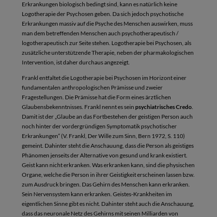
Erkrankungen biologisch bedingt sind, kann es natürlich keine
Logotherapie der Psychosen geben. Da sich jedoch psychotische
Erkrankungen massiv auf die Psyche des Menschen auswirken, muss
man dem betreffenden Menschen auch psychotherapeutisch /
logotherapeutisch zur Seite stehen. Logotherapie bei Psychosen, als
zusätzliche unterstützende Therapie, neben der pharmakologischen
Intervention, ist daher durchaus angezeigt.
Frankl entfaltet die Logotherapie bei Psychosen im Horizont einer
fundamentalen anthropologischen Prämisse und zweier
Fragestellungen. Die Prämisse hat die Form eines ärztlichen
Glaubensbekenntnisses. Frankl nennt es sein
psychiatrisches Credo
.
Damit ist der „Glaube an das Fortbestehen der geistigen Person auch
noch hinter der vordergründigen Symptomatik psychotischer
Erkrankungen“ (V. Frankl, Der Wille zum Sinn, Bern 1972, S. 110)
gemeint. Dahinter steht die Anschauung, dass die Person als geistiges
Phänomen jenseits der Alternative von gesund und krank existiert.
Geist kann nicht erkranken. Was erkranken kann, sind die physischen
Organe, welche die Person in ihrer Geistigkeit erscheinen lassen bzw.
zum Ausdruck bringen. Das Gehirn des Menschen kann erkranken.
Sein Nervensystem kann erkranken. Geistes-Krankheiten im
eigentlichen Sinne gibt es nicht. Dahinter steht auch die Anschauung,
dass das neuronale Netz des Gehirns mit seinen Milliarden von