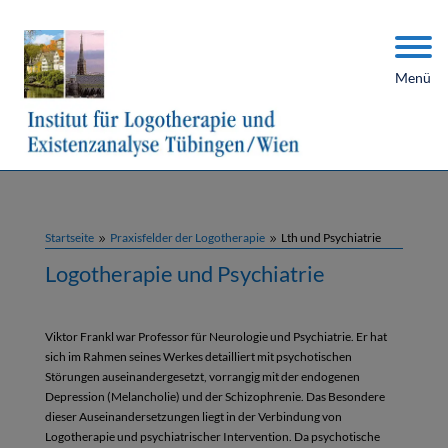
Menü
Startseite
Praxisfelder der Logotherapie
Lth und Psychiatrie
9
9
Logotherapie und Psychiatrie
Viktor Frankl war Professor für Neurologie und Psychiatrie. Er hat
sich im Rahmen seines Werkes detailliert mit psychotischen
Störungen auseinandergesetzt, vorrangig mit der endogenen
Depression (Melancholie) und der Schizophrenie. Das Besondere
dieser Auseinandersetzungen liegt in der Verbindung von
Logotherapie und psychiatrischer Intervention. Da psychotische