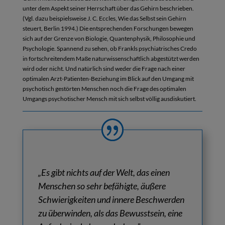
unter dem Aspekt seiner Herrschaft über das Gehirn beschrieben.
(Vgl. dazu beispielsweise J. C. Eccles, Wie das Selbst sein Gehirn
steuert, Berlin 1994.) Die entsprechenden Forschungen bewegen
sich auf der Grenze von Biologie, Quantenphysik, Philosophie und
Psychologie. Spannend zu sehen, ob Frankls psychiatrisches Credo
in fortschreitendem Maße naturwissenschaftlich abgestützt werden
wird oder nicht. Und natürlich sind weder die Frage nach einer
optimalen Arzt-Patienten-Beziehung im Blick auf den Umgang mit
psychotisch gestörten Menschen noch die Frage des optimalen
Umgangs psychotischer Mensch mit sich selbst völlig ausdiskutiert.
„
Es gibt nichts auf der Welt, das einen
Menschen so sehr befähigte, äußere
Schwierigkeiten und innere Beschwerden
zu überwinden,
als das Bewusstsein, eine