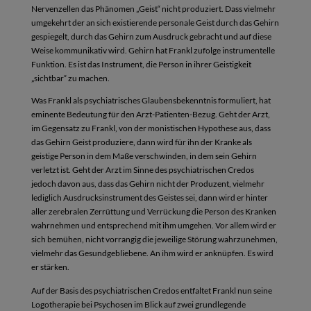
Nervenzellen das Phänomen „Geist“ nicht produziert. Dass vielmehr
umgekehrt der an sich existierende personale Geist durch das Gehirn
gespiegelt, durch das Gehirn zum Ausdruck gebracht und auf diese
Weise kommunikativ wird. Gehirn hat Frankl zufolge instrumentelle
Funktion. Es ist das Instrument, die Person in ihrer Geistigkeit
„sichtbar“ zu machen.
Was Frankl als psychiatrisches Glaubensbekenntnis formuliert, hat
eminente Bedeutung für den Arzt-Patienten-Bezug. Geht der Arzt,
im Gegensatz zu Frankl, von der monistischen Hypothese aus, dass
das Gehirn Geist produziere, dann wird für ihn der Kranke als
geistige Person in dem Maße verschwinden, in dem sein Gehirn
verletzt ist. Geht der Arzt im Sinne des psychiatrischen Credos
jedoch davon aus, dass das Gehirn nicht der Produzent, vielmehr
lediglich Ausdrucksinstrument des Geistes sei, dann wird er hinter
aller zerebralen Zerrüttung und Verrückung die Person des Kranken
wahrnehmen und entsprechend mit ihm umgehen. Vor allem wird er
sich bemühen, nicht vorrangig die jeweilige Störung wahrzunehmen,
vielmehr das Gesundgebliebene. An ihm wird er anknüpfen. Es wird
er stärken.
Auf der Basis des psychiatrischen Credos entfaltet Frankl nun seine
Logotherapie bei Psychosen im Blick auf zwei grundlegende