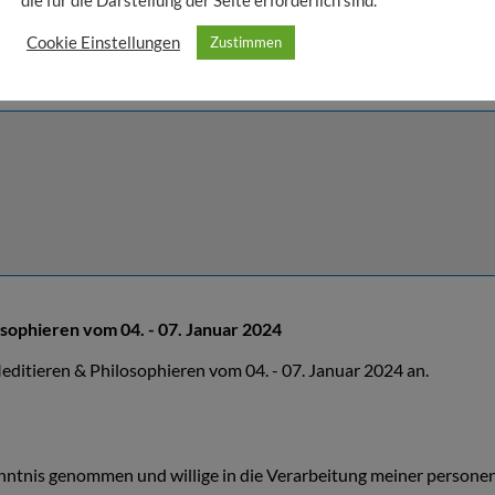
die für die Darstellung der Seite erforderlich sind.
Cookie Einstellungen
Zustimmen
ophieren vom 04. - 07. Januar 2024
editieren & Philosophieren vom 04. - 07. Januar 2024 an.
nntnis genommen und willige in die Verarbeitung meiner persone